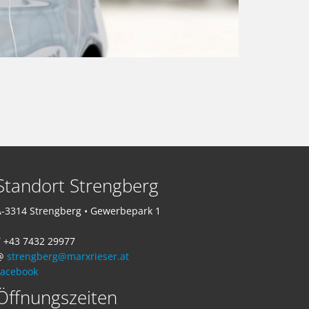
Standort Strengberg
-3314 Strengberg • Gewerbepark 1
 +43 7432 29977
@
strengberg@marxrieser.at
Facebook
Öffnungszeiten