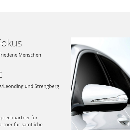
Fokus
zufriedene Menschen
t
inz/Leonding und Strengberg
sprechpartner für
rtner für sämtliche