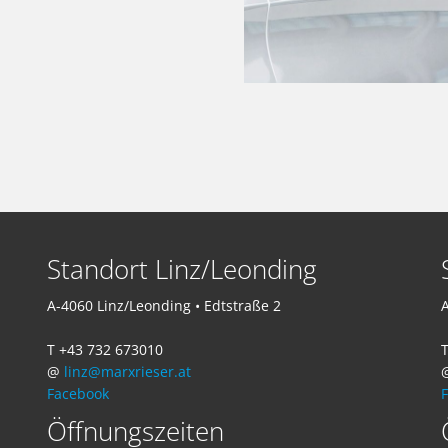
Standort Linz/Leonding
A-4060 Linz/Leonding • Edtstraße 2
A
T +43 732 673010
T
@
linz@marxrieser.at
Facebook
Öffnungszeiten