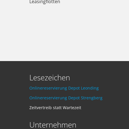
Leasingflotten
Lesezeichen
Onlinereservierung Depot Leonding
Onlinereservierung Depot Strengberg
Zeitvertreib statt Wartezeit
Unternehmen